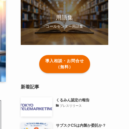
用語集
コールセンター用語集
導入相談・お問合せ
（無料）
新着記事
くるみん認定の報告
プレスリリース
サブスクCSは内製か委託か？