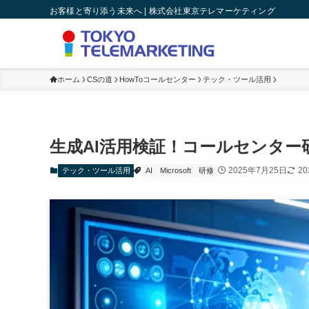
お客様と寄り添う未来へ | 株式会社東京テレマーケティング
ホーム
CSの道
HowToコールセンター
テック・ツール活用
生成AI活用検証！コールセンター
2025年7月25日
2
テック・ツール活用
AI
Microsoft
研修