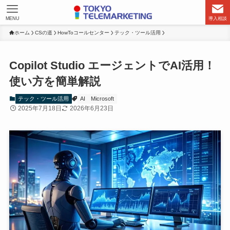
MENU
導入相談
ホーム
CSの道
HowToコールセンター
テック・ツール活用
Copilot Studio エージェントでAI活用！
使い方を簡単解説
テック・ツール活用
AI
Microsoft
2025年7月18日
2026年6月23日