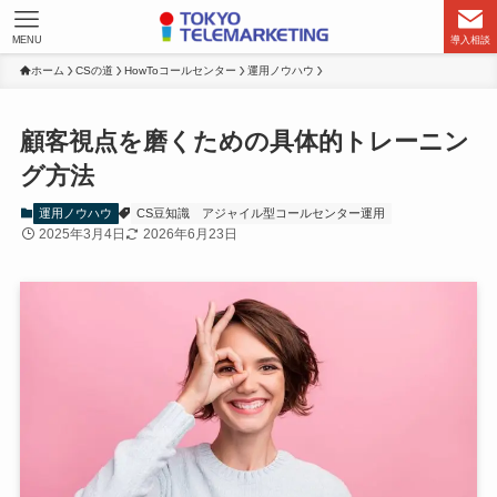
MENU
導入相談
ホーム
CSの道
HowToコールセンター
運用ノウハウ
顧客視点を磨くための具体的トレーニン
グ方法
運用ノウハウ
CS豆知識
アジャイル型コールセンター運用
2025年3月4日
2026年6月23日