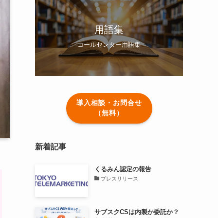
用語集
コールセンター用語集
導入相談・お問合せ
（無料）
新着記事
くるみん認定の報告
プレスリリース
サブスクCSは内製か委託か？