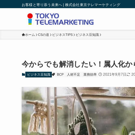
お客様と寄り添う未来へ | 株式会社東京テレマーケティング
ホーム
CSの道
ビジネスTIPS
ビジネス豆知識
今からでも解消したい！属人化か
2021年9月7日
2
ビジネス豆知識
BCP
人材不足
業務効率