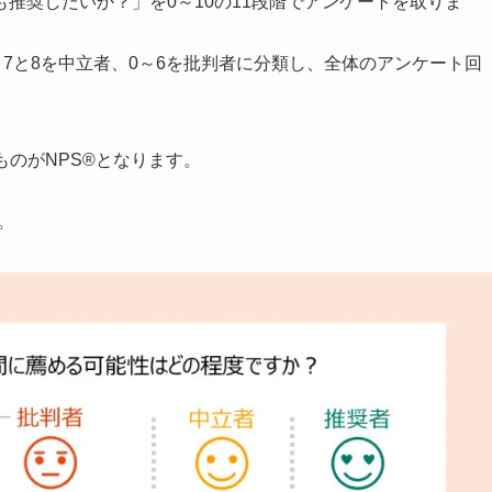
推奨したいか？」を0～10の11段階でアンケートを取りま
、
7と8を中立者
、
0～6を批判者
に分類し、全体のアンケート回
ものがNPS®となります。
。