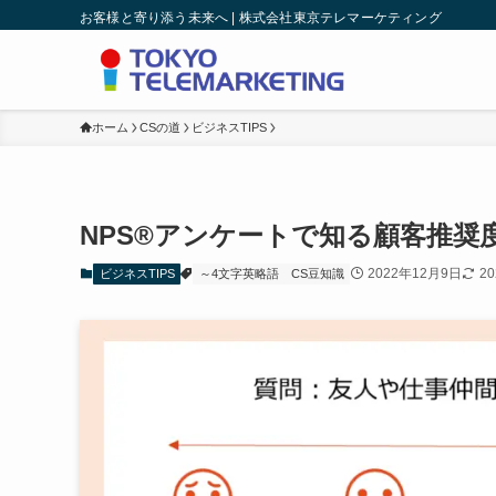
お客様と寄り添う未来へ | 株式会社東京テレマーケティング
ホーム
CSの道
ビジネスTIPS
NPS®アンケートで知る顧客推奨
2022年12月9日
2
ビジネスTIPS
～4文字英略語
CS豆知識