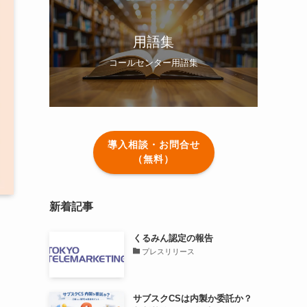
用語集
コールセンター用語集
導入相談・お問合せ
（無料）
新着記事
くるみん認定の報告
プレスリリース
サブスクCSは内製か委託か？