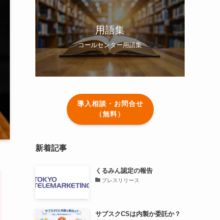
用語集
コールセンター用語集
導入相談・お問合せ
（無料）
新着記事
くるみん認定の報告
プレスリリース
サブスクCSは内製か委託か？